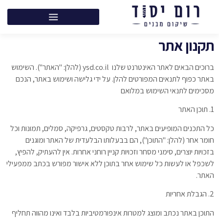
תקנון אתר
ברוכים הבאים לאתר האינטרנט שלנו ysd.co.il (להלן: "האתר"). השימוש
באתר כפוף לתנאים המפורטים להלן. על ידי גלישה ושימוש באתר, הנכם
מסכימים לתנאי השימוש במלואם
1. תוכן האתר
כל התכנים המופיעים באתר, לרבות טקסטים, גרפיקה, סמלים, תמונות וכל
חומר אחר (להלן: "התוכן"), הם בבעלותו הבלעדית של האתר ומוגנים
בזכויות יוצרים, סימני מסחר וזכויות קניין רוחני אחרות. אין להעתיק, להפיץ,
לשכפל או לעשות כל שימוש אחר בתוכן ללא אישור מפורש בכתב ממפעילי
האתר.
2. הגבלת אחריות
התוכן באתר נכתב ומוצג למטרות אינפורמטיביות בלבד ואינו מהווה תחליף