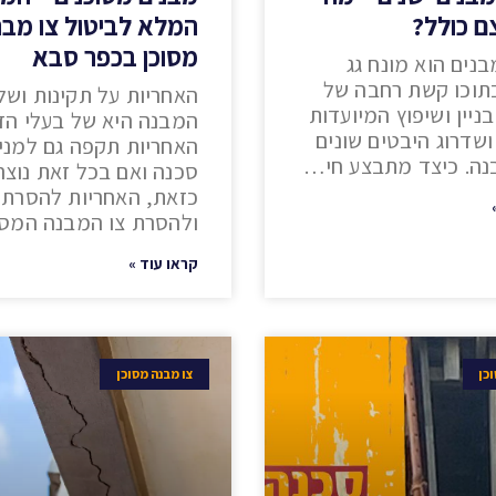
ם כולל?
המלא לביטול צו מבנ
מסוכן בכפר סבא
בנים הוא מונח גג
תוכו קשת רחבה של
האחריות על תקינות ושל
ניין ושיפוץ המיועדות
המבנה היא של בעלי הדי
ושדרוג היבטים שונים
האחריות תקפה גם למני
ה. כיצד מתבצע חי…
סכנה ואם בכל זאת נוצר
כזאת, האחריות להסרת
ולהסרת צו המבנה המס
קראו עוד »
כן
צו מבנה מסוכן