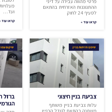
לטובת ב
פרטי מהווה עבירה על דיני
מעלויות
ההתגוננות האזרחית בהתאם
ועד…
לסעיף 24 לחוק
קראו עוד »
קראו עוד »
שיפוץ חזיתות בניין
שיקום עמודי
צביעת בניין חיצוני
ברזל ח
הגורמי
עלות צביעת בניין משותף
משתנה בהתאם לגודל הבניין,
סדק או 