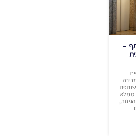
תף –
ית
ים
דירה
שותפת
 ממלא
גינות,