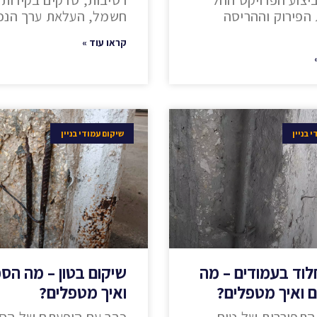
יצוע הפרויקט החל
רטיבות, סדקים בקירות 
 הפירוק וההריסה
חשמל, העלאת ערך הנ
קראו עוד »
 בניין
שיקום עמודי בניין
לוד בעמודים – מה
שיקום בטון – מה הס
ם ואיך מטפלים?
ואיך מטפלים?
התפוררות של טיח
כבר עם הופעתם של הס