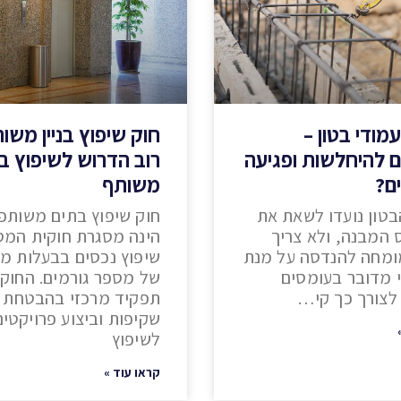
מודי בטון –
חוק שיפוץ בניין משו
ם להיחלשות ופגיעה
רוב הדרוש לשיפוץ ב
ם?
משותף
בטון נועדו לשאת את
חוק שיפוץ בתים משותפ
 המבנה, ולא צריך
הינה מסגרת חוקית המס
ומחה להנדסה על מנת
שיפוץ נכסים בבעלות מ
י מדובר בעומסים
של מספר גורמים. החוק
 לצורך כך קי…
תפקיד מרכזי בהבטחת ה
שקיפות וביצוע פרויקטים
לשיפוץ
קראו עוד »